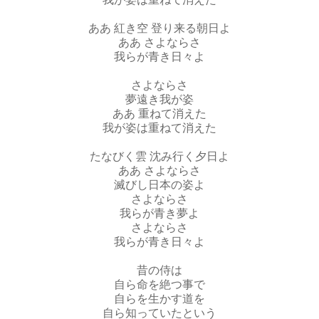
ああ 紅き空 登り来る朝日よ
ああ さよならさ
我らが青き日々よ
さよならさ
夢遠き我が姿
ああ 重ねて消えた
我が姿は重ねて消えた
たなびく雲 沈み行く夕日よ
ああ さよならさ
滅びし日本の姿よ
さよならさ
我らが青き夢よ
さよならさ
我らが青き日々よ
昔の侍は
自ら命を絶つ事で
自らを生かす道を
自ら知っていたという