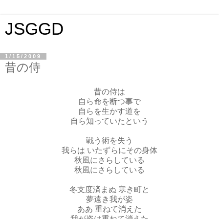
JSGGD
1/15/2009
昔の侍
昔の侍は
自ら命を断つ事で
自らを生かす道を
自ら知っていたという
戦う術を失う
我らは いたずらにその身体
秋風にさらしている
秋風にさらしている
冬支度済まぬ 寒き町と
夢遠き我が姿
ああ 重ねて消えた
我が姿は重ねて消えた