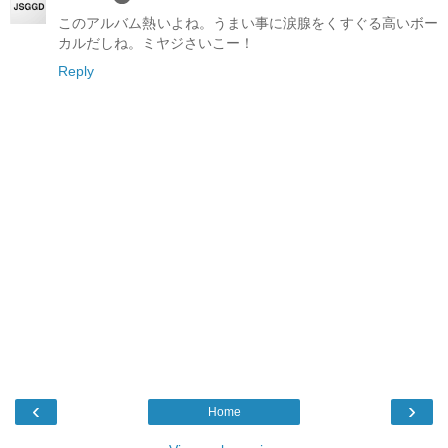
このアルバム熱いよね。うまい事に涙腺をくすぐる高いボー
カルだしね。ミヤジさいこー！
Reply
‹
›
Home