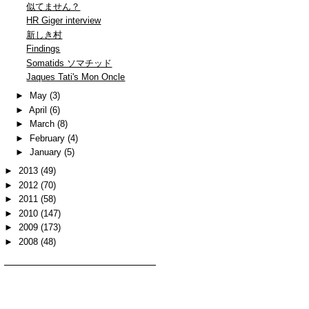
似てません？
HR Giger interview
新しき村
Findings
Somatids ソマチッド
Jaques Tati's Mon Oncle
►
May
(3)
►
April
(6)
►
March
(8)
►
February
(4)
►
January
(5)
►
2013
(49)
►
2012
(70)
►
2011
(58)
►
2010
(147)
►
2009
(173)
►
2008
(48)