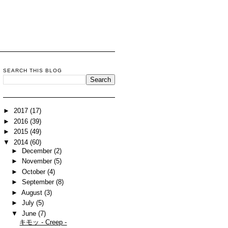
SEARCH THIS BLOG
►
2017
(17)
►
2016
(39)
►
2015
(49)
▼
2014
(60)
►
December
(2)
►
November
(5)
►
October
(4)
►
September
(8)
►
August
(3)
►
July
(5)
▼
June
(7)
キモッ - Creep -