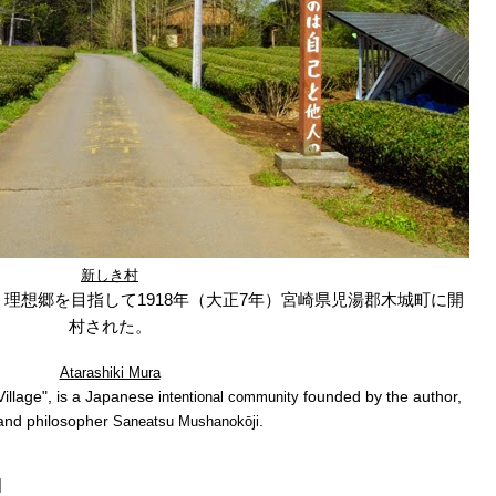
新しき村
、
理想郷
を目指して
1918年
（大正7年）
宮崎県児湯郡木城町
に開
村された。
Atarashiki Mura
Village", is a Japanese
founded by the author,
intentional community
 and philosopher
.
Saneatsu Mushanokōji