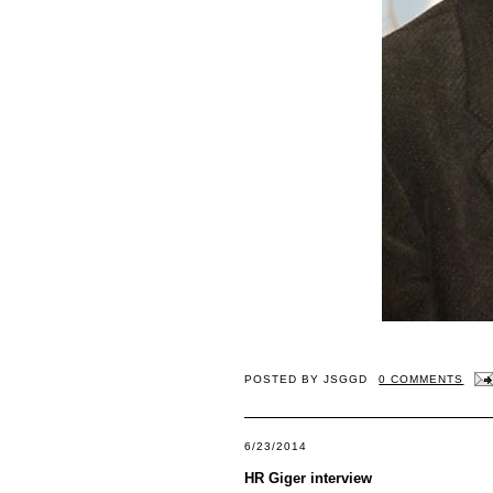
POSTED BY
JSGGD
0 COMMENTS
6/23/2014
HR Giger interview