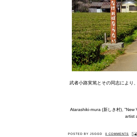
武者小路実篤
とその同志により
Atarashiki-mura
(
新しき村
)
, "New 
artist
POSTED BY
JSGGD
0 COMMENTS