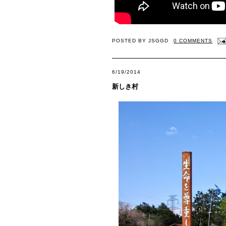
POSTED BY
JSGGD
0 COMMENTS
6/19/2014
新しき村