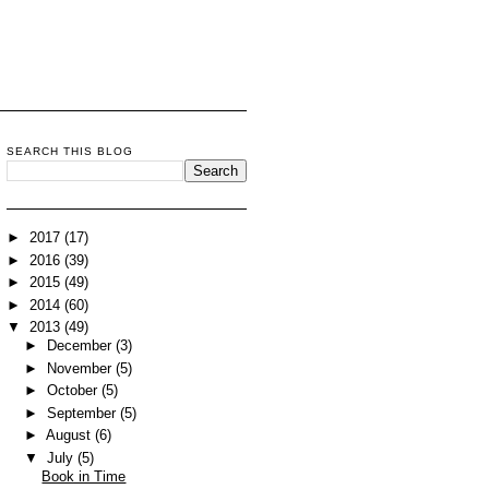
SEARCH THIS BLOG
►
2017
(17)
►
2016
(39)
►
2015
(49)
►
2014
(60)
▼
2013
(49)
►
December
(3)
►
November
(5)
►
October
(5)
►
September
(5)
►
August
(6)
▼
July
(5)
Book in Time