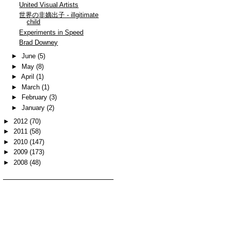
United Visual Artists
世界の非嫡出子 - illgitimate
child
Experiments in Speed
Brad Downey
►
June
(5)
►
May
(8)
►
April
(1)
►
March
(1)
►
February
(3)
►
January
(2)
►
2012
(70)
►
2011
(58)
►
2010
(147)
►
2009
(173)
►
2008
(48)