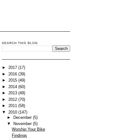
SEARCH THIS BLOG
►
2017
(17)
►
2016
(39)
►
2015
(49)
►
2014
(60)
►
2013
(49)
►
2012
(70)
►
2011
(58)
▼
2010
(147)
►
December
(5)
▼
November
(5)
Worship Your Bike
Findings