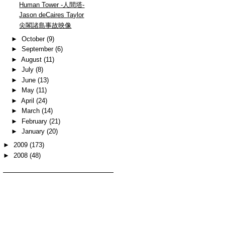
Human Tower -人間塔-
Jason deCaires Taylor
尖閣諸島事故映像
►
October
(9)
►
September
(6)
►
August
(11)
►
July
(8)
►
June
(13)
►
May
(11)
►
April
(24)
►
March
(14)
►
February
(21)
►
January
(20)
►
2009
(173)
►
2008
(48)