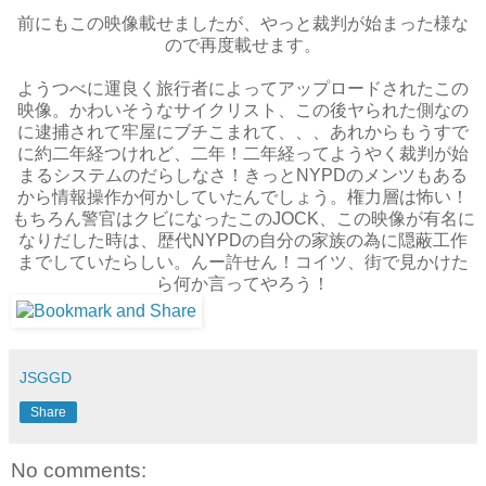
前にもこの映像載せましたが、やっと裁判が始まった様な
ので再度載せます。
ようつべに運良く旅行者によってアップロードされたこの
映像。かわいそうなサイクリスト、この後ヤられた側なの
に逮捕されて牢屋にブチこまれて、、、あれからもうすで
に約二年経つけれど、二年！二年経ってようやく裁判が始
まるシステムのだらしなさ！きっとNYPDのメンツもある
から情報操作か何かしていたんでしょう。権力層は怖い！
もちろん警官はクビになったこのJOCK、この映像が有名に
なりだした時は、歴代NYPDの自分の家族の為に隠蔽工作
までしていたらしい。んー許せん！コイツ、街で見かけた
ら何か言ってやろう！
JSGGD
Share
No comments: